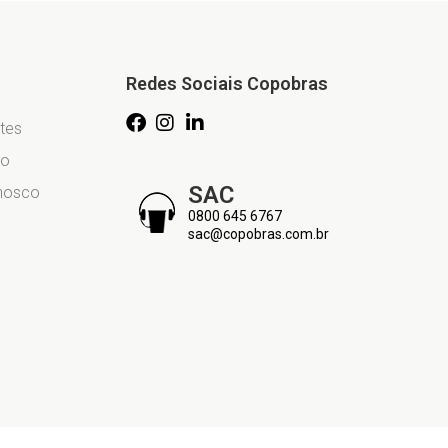
Redes Sociais Copobras
tes
co
SAC
onosco
0800 645 6767
sac@copobras.com.br