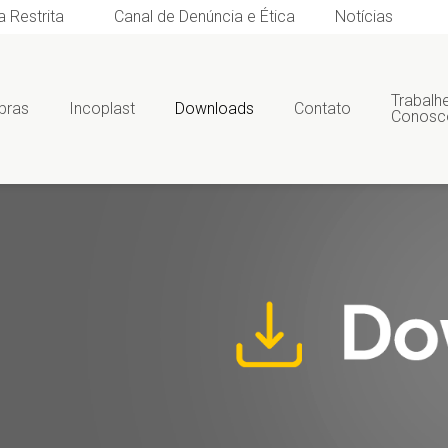
a Restrita
Canal de Denúncia e Ética
Notícias
Trabalh
bras
Incoplast
Downloads
Contato
Conosc