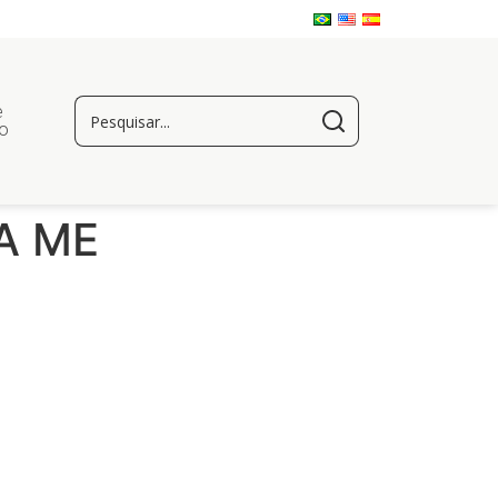
e
o
A ME