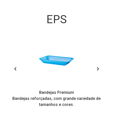
POF-012 Branco
Conheça nossas linhas
EPS