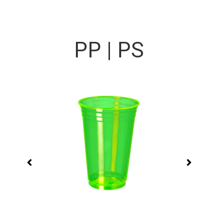
Copos para água e sucos
Copos com altíssima transparência e impressão com
alta qualidade e nitidez.
PP | PS