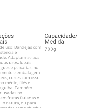
ações
Capacidade/
ais
Medida
de uso: Bandejas com
700g
stência e
dade. Adaptam-se aos
ados usos. Ideais
gues e peixarias, no
mento e embalagem
ceos, cortes com osso
o médio, filés e
 agulha. Também
r usadas no
, em frutas fatiadas e
s in natura, ou para
pesados como chuchu