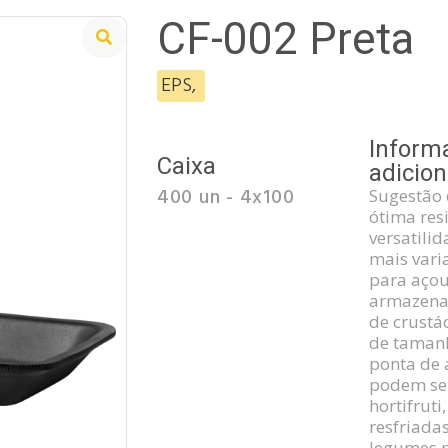
CF-002 Preta
EPS
,
Inform
Caixa
adicion
400 un - 4x100
Sugestão 
ótima resi
versatili
mais vari
para açou
armazena
de crustá
de tamanh
ponta de
podem se
hortifruti
resfriada
legumes 