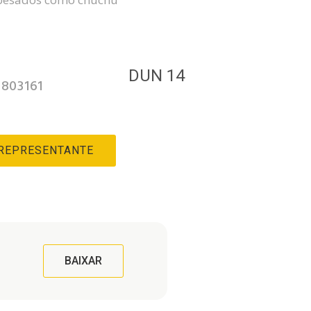
3
DUN 14
803161
 REPRESENTANTE
BAIXAR