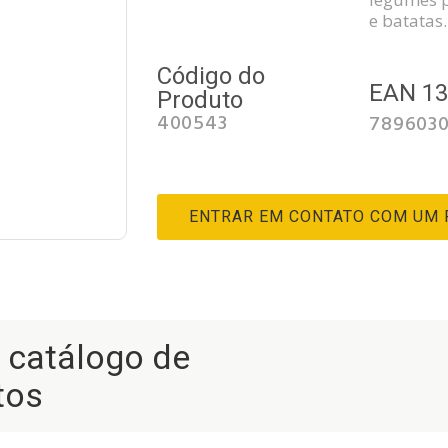
e batatas.
Código do
EAN 1
Produto
400543
7896030
ENTRAR EM CONTATO COM UM
r catálogo de
tos