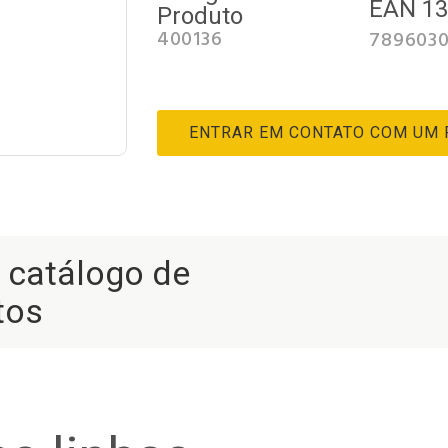
EAN 1
Produto
400136
789603
ENTRAR EM CONTATO COM UM
r catálogo de
tos