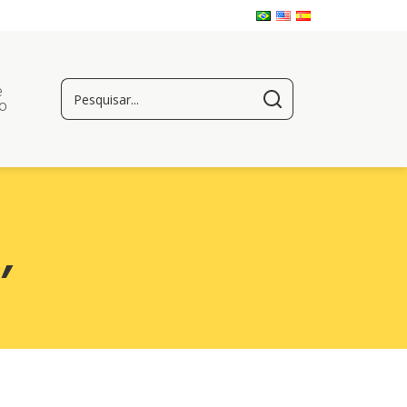
e
o
m
,