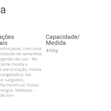
la
ações
Capacidade/
ais
Medida
 reforçadas, com uma
400g
ariedade de tamanhos
Sugestão de uso - No
carne moída e
 ave (coração, moela
 congelados). Na
ão: salgados,
No hortifruti: frutas
rangos. Medidas -
x38 mm