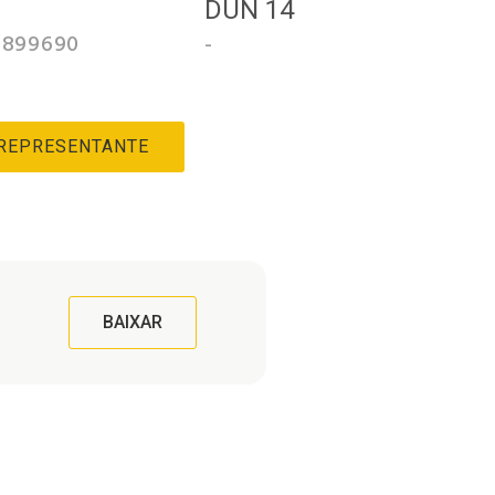
3
DUN 14
0899690
-
 REPRESENTANTE
BAIXAR