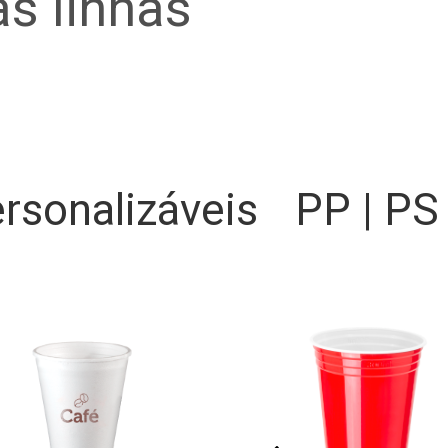
s linhas
rsonalizáveis
PP | PS