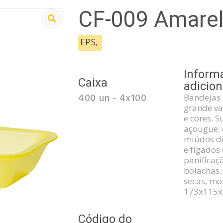
CF-009 Amare
EPS
,
Inform
Caixa
adicion
400 un - 4x100
Bandejas
grande v
e cores. 
açougue: 
miúdos de
e fígados
panificaç
bolachas. 
secas, mo
173x115
Código do