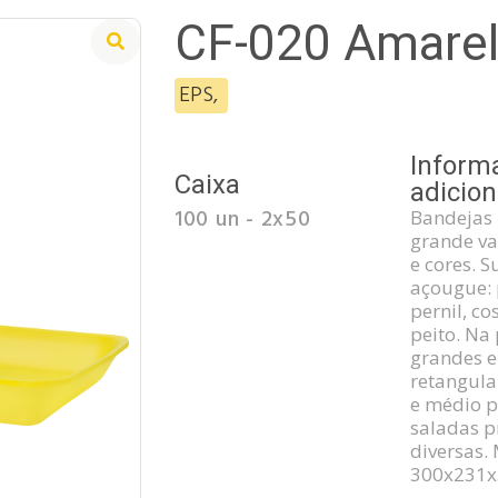
CF-020 Amare
EPS
,
Inform
Caixa
adicion
100 un - 2x50
Bandejas
grande v
e cores. 
açougue: 
pernil, co
peito. Na
grandes e
retangula
e médio po
saladas p
diversas.
300x231