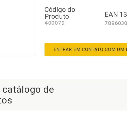
Código do
EAN 1
Produto
400079
789603
ENTRAR EM CONTATO COM UM
r catálogo de
tos