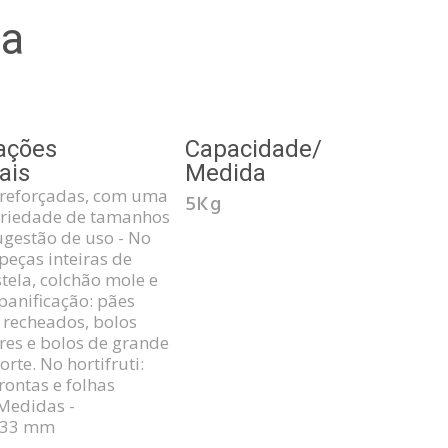
la
ações
Capacidade/
ais
Medida
 reforçadas, com uma
5Kg
ariedade de tamanhos
Sugestão de uso - No
peças inteiras de
stela, colchão mole e
 panificação: pães
 recheados, bolos
res e bolos de grande
rte. No hortifruti:
rontas e folhas
 Medidas -
x33 mm