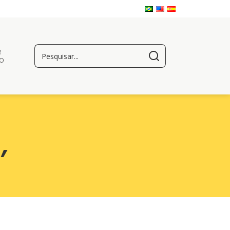
e
o
m
,