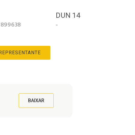
3
DUN 14
0899638
-
 REPRESENTANTE
BAIXAR