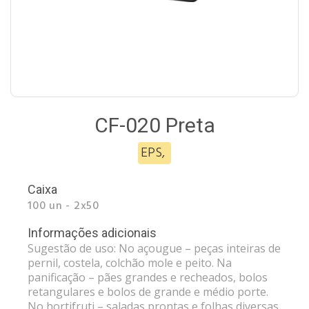
CF-020 Preta
EPS
,
Caixa
100 un - 2x50
Informações adicionais
Sugestão de uso: No açougue – peças inteiras de
pernil, costela, colchão mole e peito. Na
panificação – pães grandes e recheados, bolos
retangulares e bolos de grande e médio porte.
No hortifruti – saladas prontas e folhas diversas.