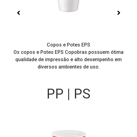
Copos e Potes EPS
a
Os copos e Potes EPS Copobras possuem ótima
C
!
qualidade de impressão e alto desempenho em
diversos ambientes de uso.
PP | PS