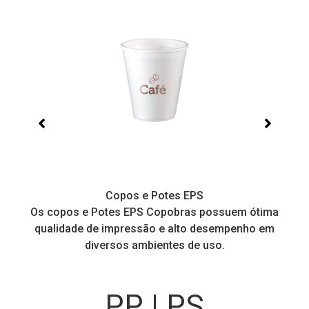
Copos e Potes EPS
a
Os copos e Potes EPS Copobras possuem ótima
C
!
qualidade de impressão e alto desempenho em
diversos ambientes de uso.
PP | PS