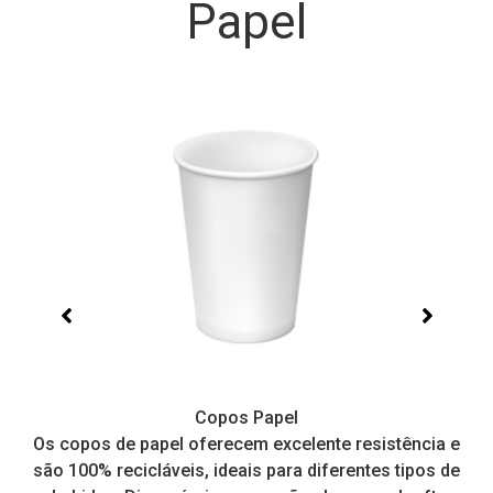
Papel
Copos Papel
e,
Os copos de papel oferecem excelente resistência e
I
tos
são 100% recicláveis, ideais para diferentes tipos de
pr