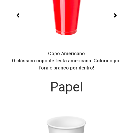
Copos Balada Neon
 Colorido por
Perfeito para todo tipo de festa. Brilha na 
!
ou Neon
Papel