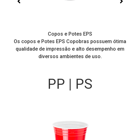
Copos para água e sucos
tima
Copos com altíssima transparência e impressão c
o em
alta qualidade e nitidez.
PP | PS