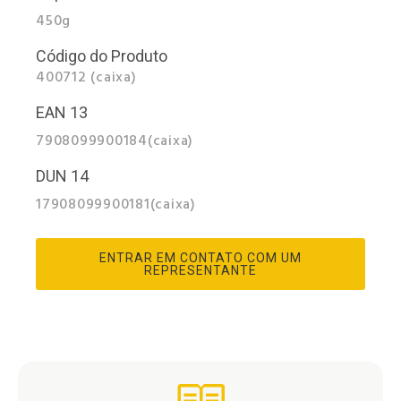
450g
Código do Produto
400712 (caixa)
EAN 13
7908099900184(caixa)
DUN 14
17908099900181(caixa)
ENTRAR EM CONTATO COM UM
REPRESENTANTE