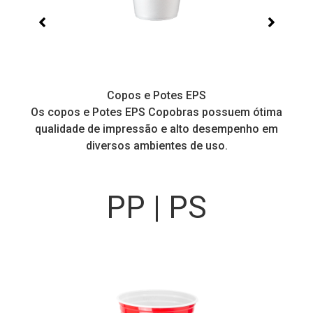
Copos e Potes EPS
a
Os copos e Potes EPS Copobras possuem ótima
C
!
qualidade de impressão e alto desempenho em
diversos ambientes de uso.
PP | PS