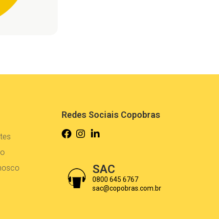
Redes Sociais Copobras
tes
co
SAC
onosco
0800 645 6767
sac@copobras.com.br