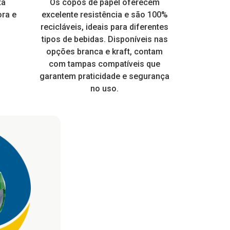
e muito
ta
Perfeito para todo tipo de festa.
Os copos de papel oferecem
frangueira EPS
Design modern
Ideal para s
Embalagem a
 com
ora e
ico e
Personalize para dar um toque
excelente resistência e são 100%
Brilha na Luz Negra ou Neon
prima 100% v
receber rótu
mais. É re
ia a dia
especial nas suas embalagens
recicláveis, ideais para diferentes
higiênico, o q
qualidade,
 para
tipos de bebidas. Disponíveis nas
EPS.
de muitos
 pois a
opções branca e kraft, contam
consumo loca
ente.
com tampas compatíveis que
tampa enca
garantem praticidade e segurança
no uso.