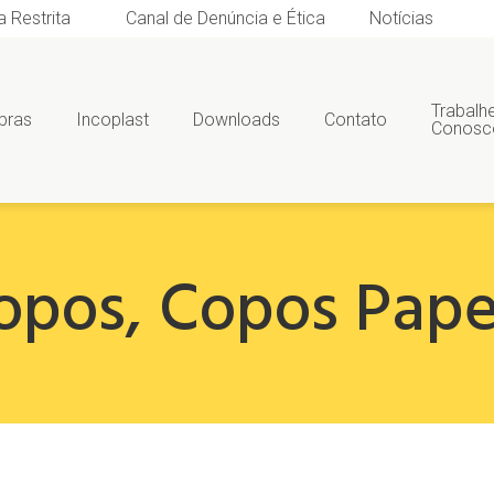
a Restrita
Canal de Denúncia e Ética
Notícias
Trabalh
bras
Incoplast
Downloads
Contato
Conosc
opos
,
Copos Pape