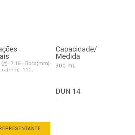
ações
Capacidade/
ais
Medida
.(g)- 7,18 - Boca(mm)-
300 mL
tura(mm)- 110.
3
DUN 14
-
 REPRESENTANTE