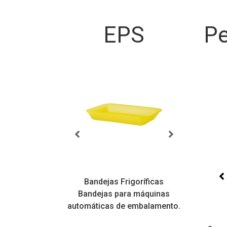
EPS
Pe
sicas
Bandejas Frigoríficas
atilidade,
Bandejas para máquinas
Bandej
is variados
automáticas de embalamento.
varie
alizáveis
Tampas PS
Copos