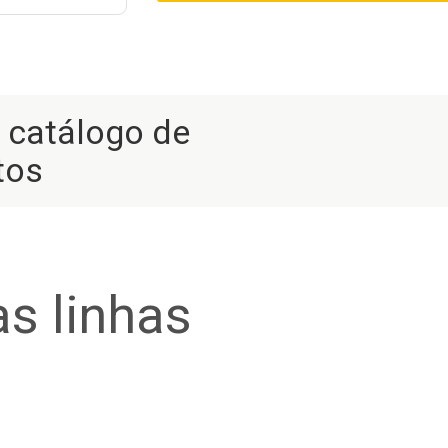
r catálogo de
tos
s linhas