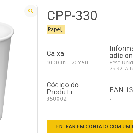
CPP-330
Papel
,
Inform
Caixa
adicion
1000un - 20x50
Peso Unid
79,32. Al
Código do
EAN 1
Produto
350002
-
ENTRAR EM CONTATO COM UM