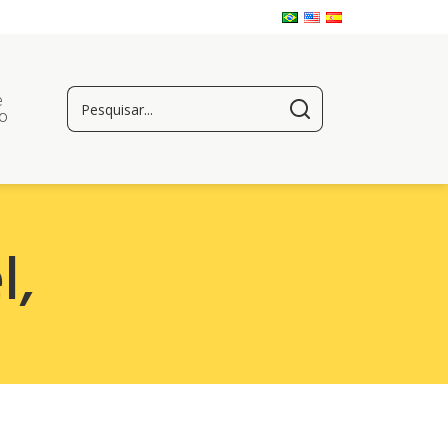
e
o
l
,