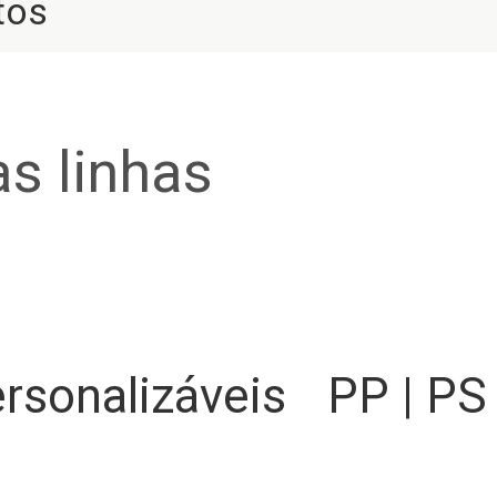
tos
s linhas
rsonalizáveis
PP | PS