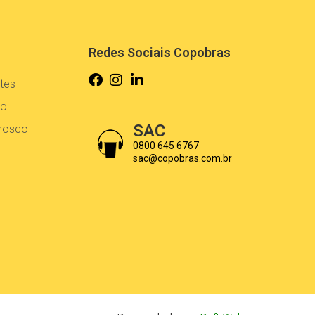
Redes Sociais Copobras
tes
co
SAC
onosco
0800 645 6767
sac@copobras.com.br
Desenvolvido por
Drift Web