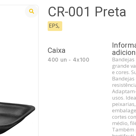
CR-001 Preta
EPS
,
Inform
Caixa
adicion
400 un - 4x100
Bandejas
grande v
e cores. S
Bandejas
resistênci
Adaptam-
usos. Ide
peixarias
embalage
cortes co
médio, fil
Também p
hortifruti