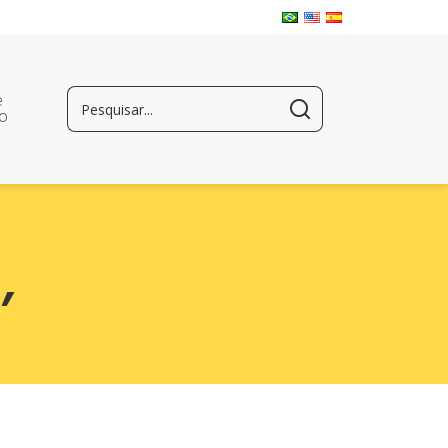
e
o
m
,