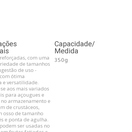
ações
Capacidade/
ais
Medida
 reforçadas, com uma
350g
ariedade de tamanhos
ugestão de uso -
 com ótima
a e versatilidade.
se aos mais variados
ais para açougues e
, no armazenamento e
m de crustáceos,
m osso de tamanho
és e ponta de agulha.
odem ser usadas no
, em frutas fatiadas e