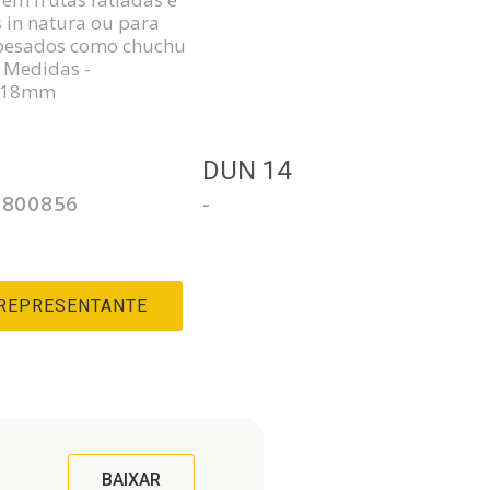
s in natura ou para
pesados como chuchu
. Medidas -
x18mm
3
DUN 14
0800856
-
 REPRESENTANTE
BAIXAR