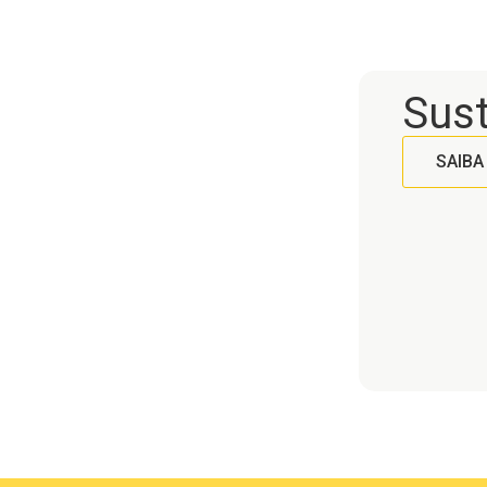
no uso.
Sust
SAIBA