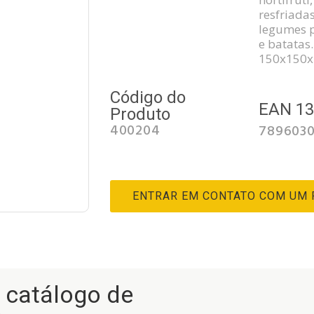
resfriada
legumes 
e batatas
150x150
Código do
EAN 1
Produto
400204
789603
ENTRAR EM CONTATO COM UM
r catálogo de