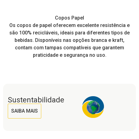
Copos Papel
e,
Os copos de papel oferecem excelente resistência e
I
tos
são 100% recicláveis, ideais para diferentes tipos de
pr
a
bebidas. Disponíveis nas opções branca e kraft,
contam com tampas compatíveis que garantem
praticidade e segurança no uso.
Sustentabilidade
SAIBA MAIS