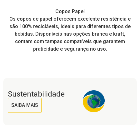
Copos Papel
e,
Os copos de papel oferecem excelente resistência e
I
tos
são 100% recicláveis, ideais para diferentes tipos de
pr
a
bebidas. Disponíveis nas opções branca e kraft,
contam com tampas compatíveis que garantem
praticidade e segurança no uso.
Sustentabilidade
SAIBA MAIS