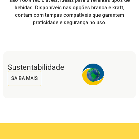
tos
são 100% recicláveis, ideais para diferentes tipos de
pr
a
bebidas. Disponíveis nas opções branca e kraft,
contam com tampas compatíveis que garantem
praticidade e segurança no uso.
Sustentabilidade
SAIBA MAIS