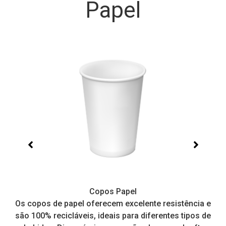
Papel
Copos Papel
e,
Os copos de papel oferecem excelente resistência e
I
tos
são 100% recicláveis, ideais para diferentes tipos de
pr