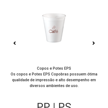
Copos e Potes EPS
a
Os copos e Potes EPS Copobras possuem ótima
C
!
qualidade de impressão e alto desempenho em
diversos ambientes de uso.
PP | PS