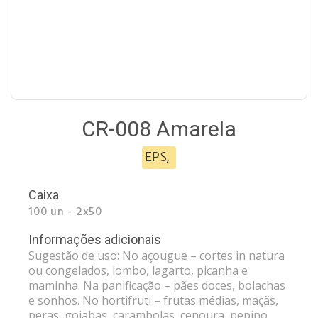
CR-008 Amarela
EPS
,
Caixa
100 un - 2x50
Informações adicionais
Sugestão de uso: No açougue – cortes in natura
ou congelados, lombo, lagarto, picanha e
maminha. Na panificação – pães doces, bolachas
e sonhos. No hortifruti – frutas médias, maçãs,
peras, goiabas, carambolas, cenoura, pepino,