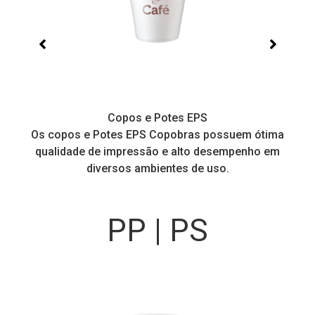
Copos e Potes EPS
a
Os copos e Potes EPS Copobras possuem ótima
C
!
qualidade de impressão e alto desempenho em
diversos ambientes de uso.
PP | PS