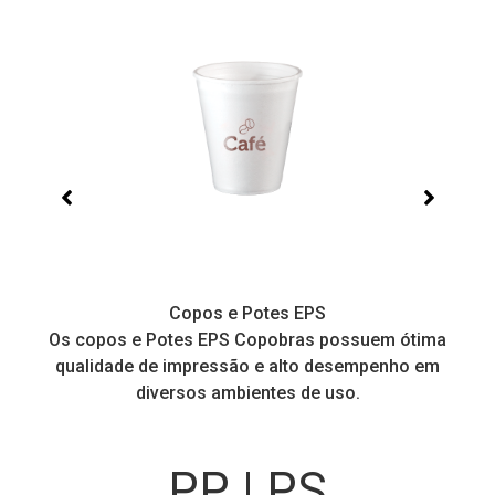
Copos e Potes EPS
a
Os copos e Potes EPS Copobras possuem ótima
C
!
qualidade de impressão e alto desempenho em
diversos ambientes de uso.
PP | PS