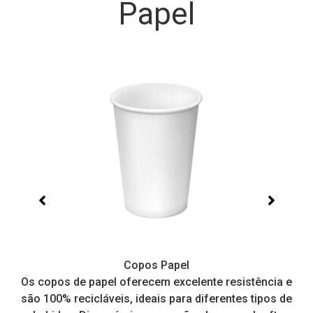
Papel
Copos Papel
e,
Os copos de papel oferecem excelente resistência e
I
tos
são 100% recicláveis, ideais para diferentes tipos de
pr