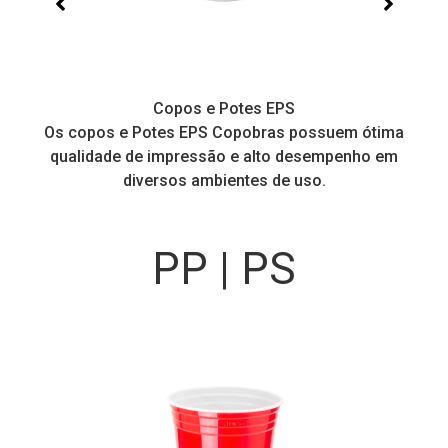
Copos e Potes EPS
a
Os copos e Potes EPS Copobras possuem ótima
C
!
qualidade de impressão e alto desempenho em
diversos ambientes de uso.
PP | PS