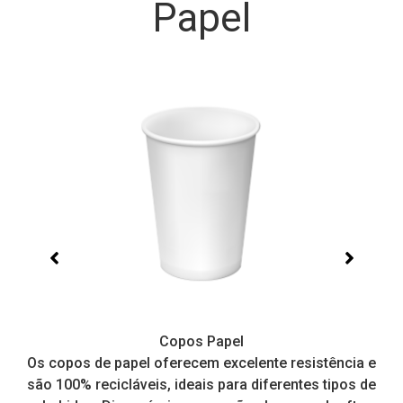
Papel
Copos Papel
e,
Os copos de papel oferecem excelente resistência e
I
tos
são 100% recicláveis, ideais para diferentes tipos de
pr