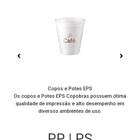
Copos e Potes EPS
a
Os copos e Potes EPS Copobras possuem ótima
C
!
qualidade de impressão e alto desempenho em
diversos ambientes de uso.
PP | PS