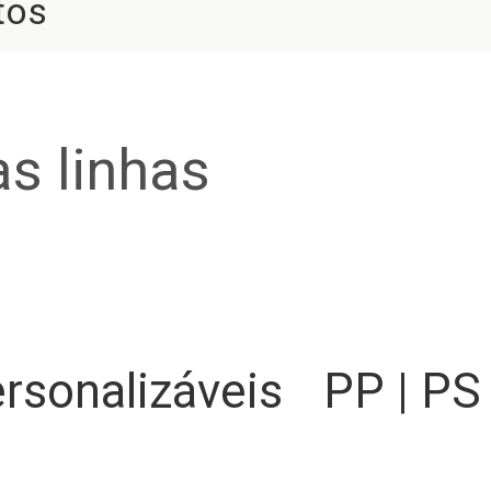
tos
s linhas
rsonalizáveis
PP | PS