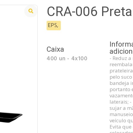
CRA-006 Preta
EPS
,
Inform
Caixa
adicion
400 un - 4x100
- Reduz a
reembalam
prateleir
pelo suco
bandeja i
portanto 
vazamento
laterais; 
sujar a m
manuseio
veículo qu
Evita que
colocados