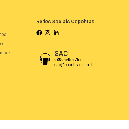
Redes Sociais Copobras
tes
co
SAC
onosco
0800 645 6767
sac@copobras.com.br