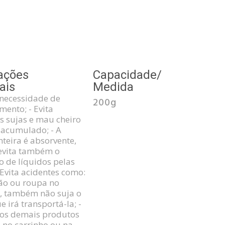
ações
Capacidade/
ais
Medida
 necessidade de
200g
ento; - Evita
as sujas e mau cheiro
 acumulado; - A
nteira é absorvente,
evita também o
 de líquidos pelas
- Evita acidentes como:
ão ou roupa no
, também não suja o
e irá transportá-la; -
 os demais produtos
 no carrinho ou na