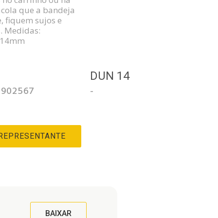
cola que a bandeja
, fiquem sujos e
. Medidas:
x14mm
3
DUN 14
0902567
-
 REPRESENTANTE
BAIXAR