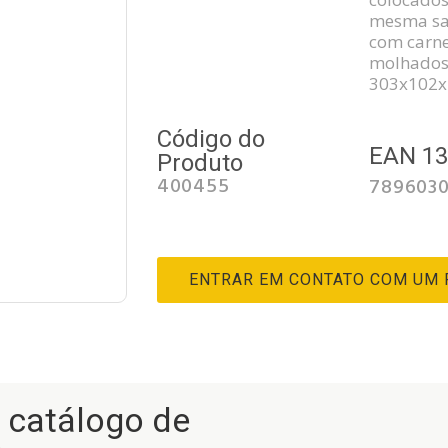
mesma sa
com carne
molhados
303x102
Código do
EAN 1
Produto
400455
789603
ENTRAR EM CONTATO COM UM
r catálogo de