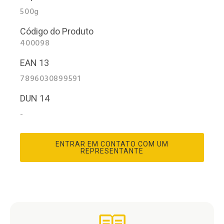
500g
Código do Produto
400098
EAN 13
7896030899591
DUN 14
-
ENTRAR EM CONTATO COM UM
REPRESENTANTE