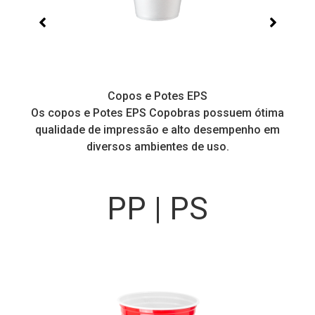
Copos e Potes EPS
a
Os copos e Potes EPS Copobras possuem ótima
C
!
qualidade de impressão e alto desempenho em
diversos ambientes de uso.
PP | PS