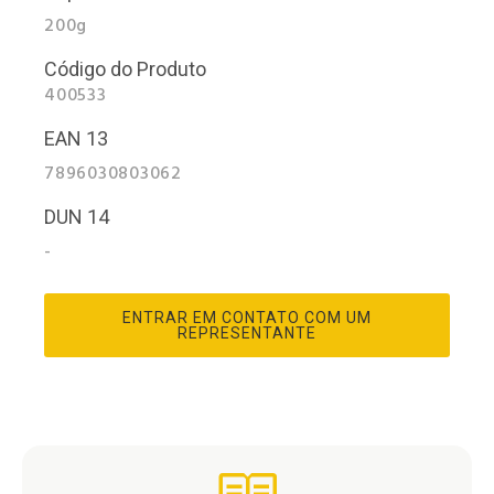
200g
Código do Produto
400533
EAN 13
7896030803062
DUN 14
-
ENTRAR EM CONTATO COM UM
REPRESENTANTE