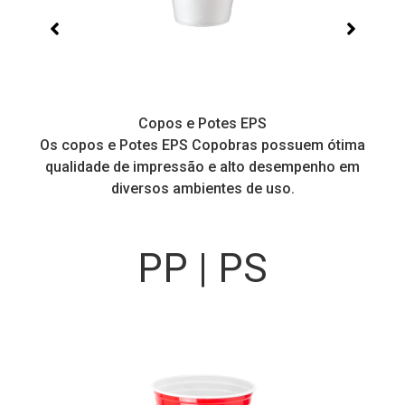
Copos e Potes EPS
a
Os copos e Potes EPS Copobras possuem ótima
C
!
qualidade de impressão e alto desempenho em
diversos ambientes de uso.
PP | PS