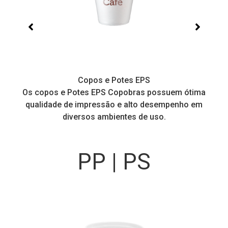
Copos e Potes EPS
a
Os copos e Potes EPS Copobras possuem ótima
C
!
qualidade de impressão e alto desempenho em
diversos ambientes de uso.
PP | PS