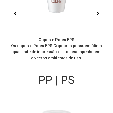
Copos e Potes EPS
a
Os copos e Potes EPS Copobras possuem ótima
C
!
qualidade de impressão e alto desempenho em
diversos ambientes de uso.
PP | PS