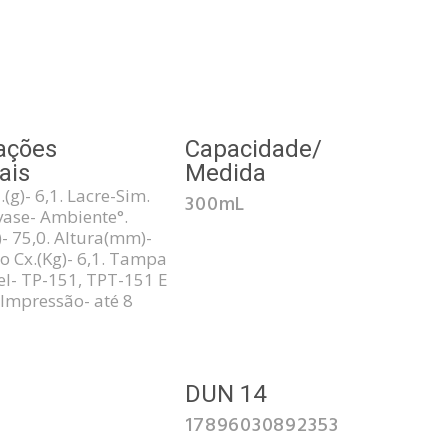
ações
Capacidade/
ais
Medida
(g)- 6,1. Lacre-Sim.
300mL
ase- Ambiente°.
 75,0. Altura(mm)-
so Cx.(Kg)- 6,1. Tampa
l- TP-151, TPT-151 E
Impressão- até 8
3
DUN 14
17896030892353