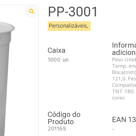
PP-3001
Personalizáveis
,
Inform
Caixa
adicion
1000 un
Peso Unid.
Temp. env
Boca(mm)-
121,0. Pe
Compatíve
TNT-180. 
cores
Código do
EAN 1
Produto
201169
-