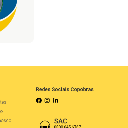
Redes Sociais Copobras
tes
co
SAC
onosco
0800 645 6767