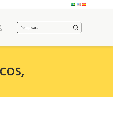
e
o
cos
,