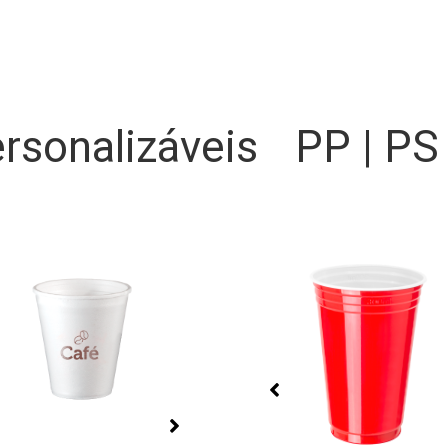
rsonalizáveis
PP | PS
Bandejas Premium
Biodegradáveis