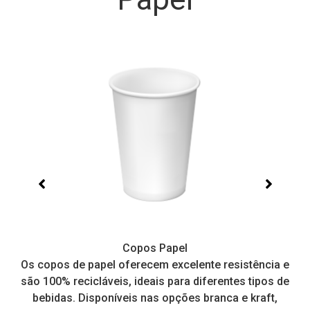
Copos Papel
e,
Os copos de papel oferecem excelente resistência e
I
tos
são 100% recicláveis, ideais para diferentes tipos de
pr
a
bebidas. Disponíveis nas opções branca e kraft,