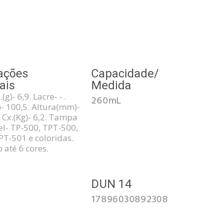
ações
Capacidade/
ais
Medida
g)- 6,9. Lacre- - .
260mL
 100,5. Altura(mm)-
 Cx.(Kg)- 6,2. Tampa
l- TP-500, TPT-500,
PT-501 e coloridas.
 até 6 cores.
3
DUN 14
17896030892308