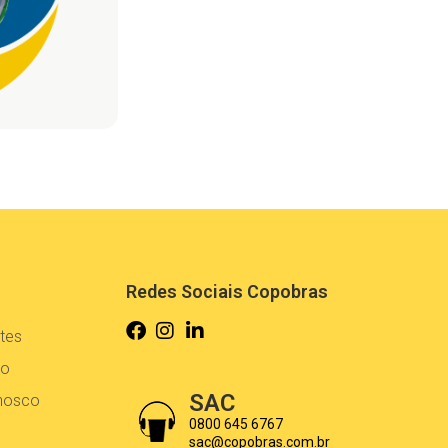
Redes Sociais Copobras
tes
co
SAC
onosco
0800 645 6767
sac@copobras.com.br