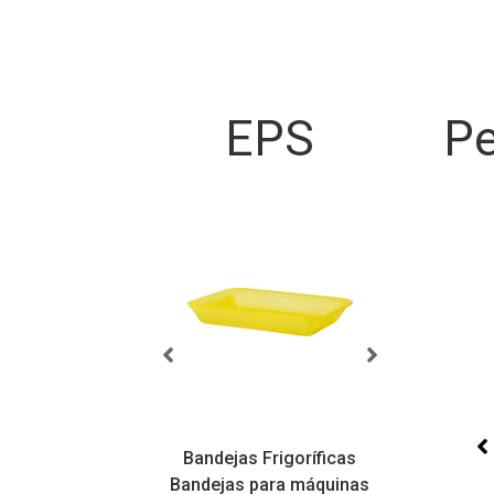
EPS
Pe
sicas
Bandejas Frigoríficas
atilidade,
Bandejas para máquinas
Bandej