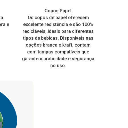
os
incríveis e garantir o conforto
quentes
s
Hamburgueiras, marmitas e
Copos Balada Neon
Copos Papel
Potes 
Copos
térmico.
e muito
ta
Perfeito para todo tipo de festa.
Os copos de papel oferecem
frangueira EPS
Design modern
Ideal para s
Embalagem a
 com
ora e
ico e
Personalize para dar um toque
excelente resistência e são 100%
Brilha na Luz Negra ou Neon
prima 100% v
receber rótu
mais. É re
ia a dia
especial nas suas embalagens
recicláveis, ideais para diferentes
higiênico, o q
qualidade,
 para
tipos de bebidas. Disponíveis nas
EPS.
de muitos
 pois a
opções branca e kraft, contam
consumo loca
ente.
com tampas compatíveis que
tampa enca
garantem praticidade e segurança
no uso.