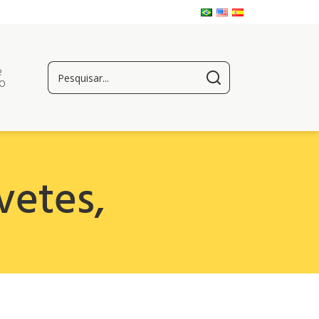
e
o
vetes
,