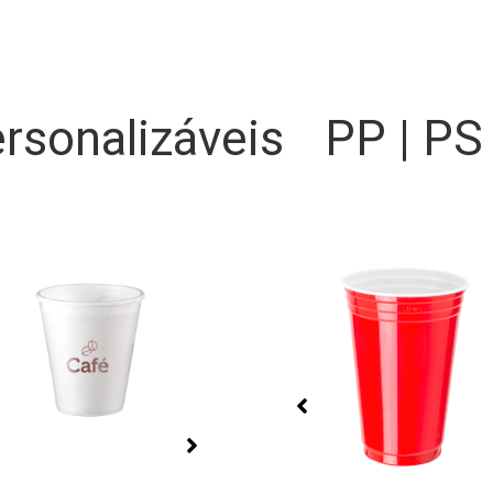
rsonalizáveis
PP | PS
Bandejas Premium
Biodegradáveis
as reforçadas, com grande
Bandejas biodegradáveis c