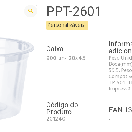
PPT-2601
Personalizáveis
,
Inform
Caixa
adicion
900 un- 20x45
Peso Unid.(
Boca(mm)-
59,5. Peso
Compatíve
TP-501, T
Impressão
Código do
EAN 1
Produto
201240
-