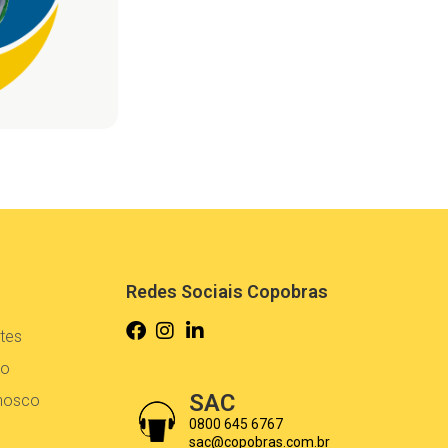
Redes Sociais Copobras
tes
co
SAC
onosco
0800 645 6767
sac@copobras.com.br