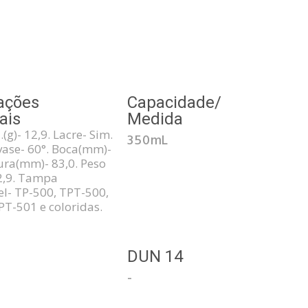
ações
Capacidade/
ais
Medida
(g)- 12,9. Lacre- Sim.
350mL
ase- 60°. Boca(mm)-
tura(mm)- 83,0. Peso
12,9. Tampa
l- TP-500, TPT-500,
PT-501 e coloridas.
3
DUN 14
-