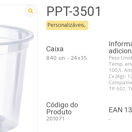
PPT-3501
Personalizáveis
,
Inform
Caixa
adicion
840 un - 24x35
Peso Unid.
Temp. env
100,5. Al
Cx.(Kg)- 
Compatíve
TP-501, T
Código do
EAN 1
Produto
201071
-