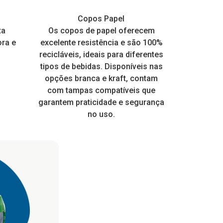
os
incríveis e garantir o conforto
quentes
s
Hamburgueiras, marmitas e
Copos Balada Neon
Copos Papel
Potes 
Copos
térmico.
e muito
ta
Perfeito para todo tipo de festa.
Os copos de papel oferecem
frangueira EPS
Design modern
Ideal para s
Embalagem a
 com
ora e
ico e
Personalize para dar um toque
excelente resistência e são 100%
Brilha na Luz Negra ou Neon
prima 100% v
receber rótu
mais. É re
ia a dia
especial nas suas embalagens
recicláveis, ideais para diferentes
higiênico, o q
qualidade,
 para
tipos de bebidas. Disponíveis nas
EPS.
de muitos
 pois a
opções branca e kraft, contam
consumo loca
ente.
com tampas compatíveis que
tampa enca
garantem praticidade e segurança
no uso.