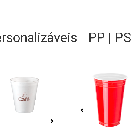
rsonalizáveis
PP | PS
Bandejas Premium
Biodegradáveis
as reforçadas, com grande
Bandejas biodegradáveis c