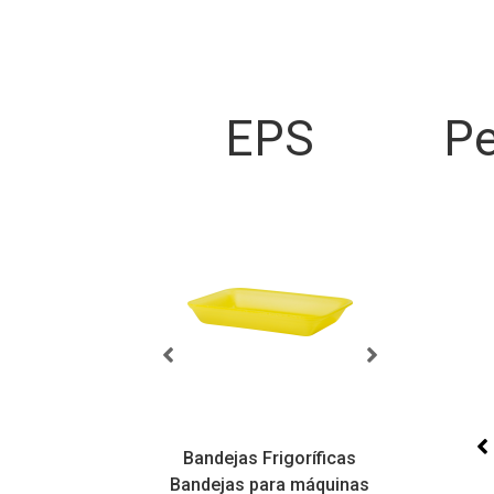
EPS
Pe
sicas
Bandejas Frigoríficas
atilidade,
Bandejas para máquinas
Bandej