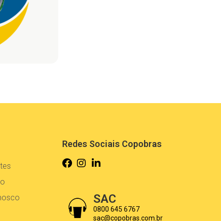
Redes Sociais Copobras
tes
co
SAC
onosco
0800 645 6767
sac@copobras.com.br