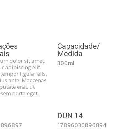
ações
Capacidade/
ais
Medida
um dolor sit amet,
300ml
r adipiscing elit.
tempor ligula felis.
rius ante. Maecenas
putate erat, ut
 sem porta eget.
3
DUN 14
0896897
17896030896894