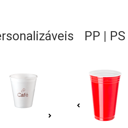
rsonalizáveis
PP | PS
Bandejas Premium
Biodegradáveis
as reforçadas, com grande
Bandejas biodegradáveis c