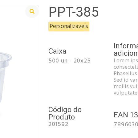
PPT-385
Personalizáveis
Inform
Caixa
adicion
500 un - 20x25
Lorem ips
consectetu
Phasellus 
Sed id va
mollis vul
vulputate
Código do
EAN 1
Produto
201592
789603