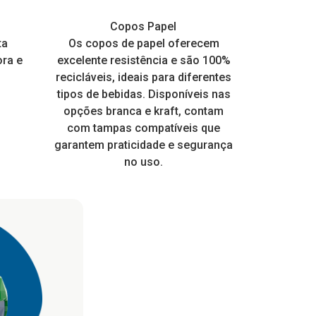
os
incríveis e garantir o conforto
quentes
s
Hamburgueiras, marmitas e
Copos Balada Neon
Copos Papel
Potes 
Copos
térmico.
e muito
ta
Perfeito para todo tipo de festa.
Os copos de papel oferecem
frangueira EPS
Design modern
Ideal para s
Embalagem a
 com
ora e
ico e
Personalize para dar um toque
excelente resistência e são 100%
Brilha na Luz Negra ou Neon
prima 100% v
receber rótu
mais. É re
ia a dia
especial nas suas embalagens
recicláveis, ideais para diferentes
higiênico, o q
qualidade,
 para
tipos de bebidas. Disponíveis nas
EPS.
de muitos
 pois a
opções branca e kraft, contam
consumo loca
ente.
com tampas compatíveis que
tampa enca
garantem praticidade e segurança
no uso.