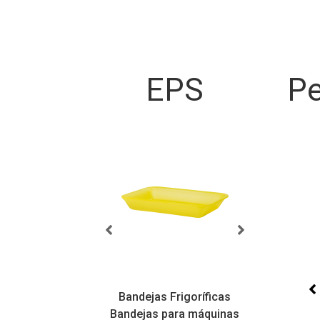
EPS
Pe
sicas
Bandejas Frigoríficas
atilidade,
Bandejas para máquinas
Bandej