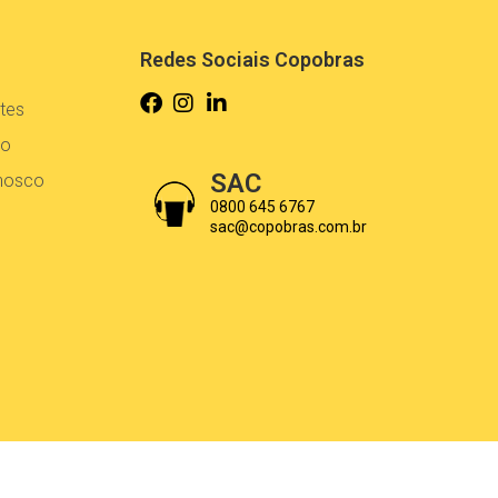
Redes Sociais Copobras
tes
co
SAC
onosco
0800 645 6767
sac@copobras.com.br
Desenvolvido por
Drift Web