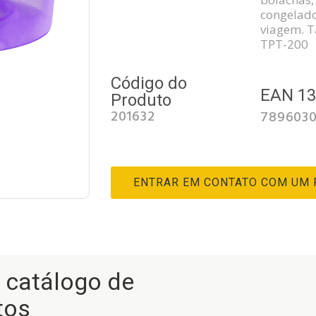
congelado
viagem. 
TPT-200
Código do
EAN 1
Produto
201632
789603
ENTRAR EM CONTATO COM UM
r catálogo de
tos