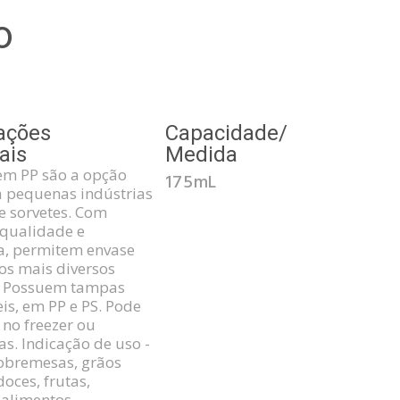
o
ações
Capacidade/
ais
Medida
em PP são a opção
175mL
a pequenas indústrias
e sorvetes. Com
 qualidade e
ia, permitem envase
s mais diversos
. Possuem tampas
is, em PP e PS. Pode
 no freezer ou
s. Indicação de uso -
sobremesas, grãos
doces, frutas,
 alimentos