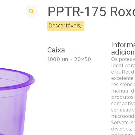
PPTR-175 Rox
Descartáveis
,
Inform
Caixa
adicion
1000 un - 20x50
Os potes 
ideal par
e buﬀet d
excelente
resistênc
manual do
produtos
compatíve
ser usado
microonda
Sorvete, 
diversos, 
bolachas,