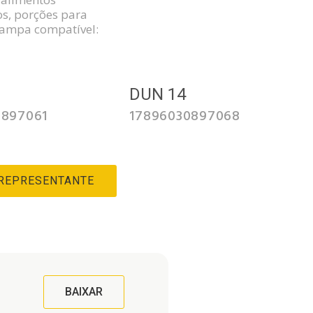
s, porções para
Tampa compatível:
3
DUN 14
0897061
17896030897068
 REPRESENTANTE
BAIXAR