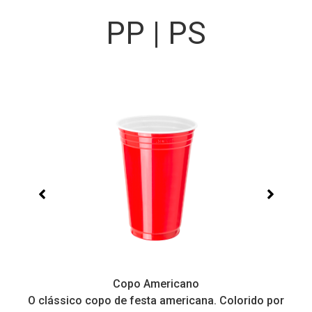
PP | PS
Copo Americano
O clássico copo de festa americana. Colorido por
P