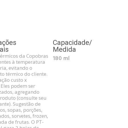
ações
Capacidade/
ais
Medida
térmicos da Copobras
180 ml
tentes à temperatura
ria, evitando o
to térmico do cliente.
ação custo x
. Eles podem ser
zados, agregando
produto (consulte seu
ante). Sugestão de
os, sopas, porções,
dos, sorvetes, frozen,
ada de frutas. O PT-
al para 2 bolas de