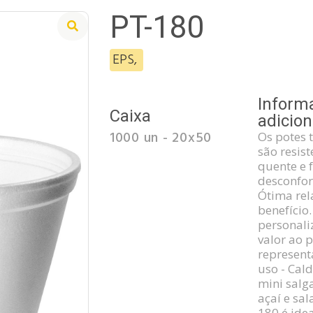
PT-180
EPS
,
Inform
Caixa
adicion
1000 un - 20x50
Os potes 
são resis
quente e f
desconfor
Ótima rel
benefício
personali
valor ao 
represent
uso - Cald
mini salga
açaí e sal
180 é ide