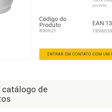
sorvete.
Código do
EAN 1
Produto
890021
789603
ENTRAR EM CONTATO COM UM
r catálogo de
tos