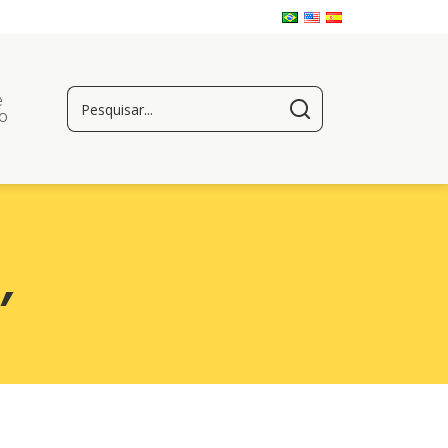
e
o
s
,