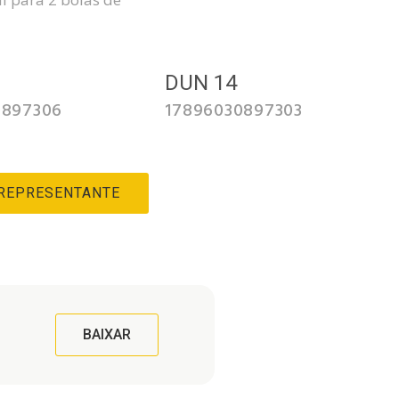
3
DUN 14
0897306
17896030897303
 REPRESENTANTE
BAIXAR