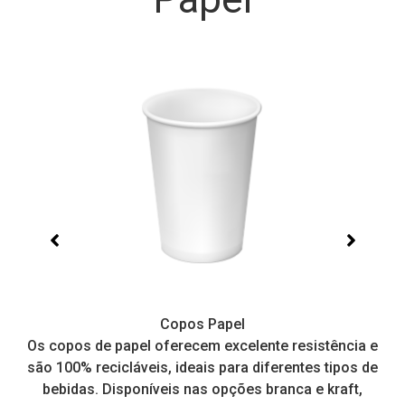
Copos Papel
e,
Os copos de papel oferecem excelente resistência e
I
tos
são 100% recicláveis, ideais para diferentes tipos de
pr
a
bebidas. Disponíveis nas opções branca e kraft,