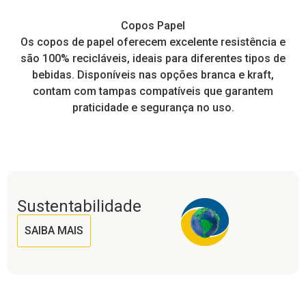
Copos Papel
e,
Os copos de papel oferecem excelente resistência e
I
tos
são 100% recicláveis, ideais para diferentes tipos de
pr
a
bebidas. Disponíveis nas opções branca e kraft,
contam com tampas compatíveis que garantem
praticidade e segurança no uso.
Sustentabilidade
SAIBA MAIS