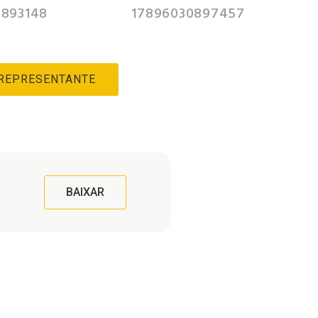
893148
17896030897457
 REPRESENTANTE
BAIXAR