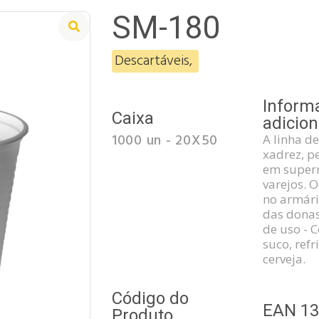
SM-180
Descartáveis
,
Inform
Caixa
adicion
1000 un - 20X50
A linha d
xadrez, p
em super
varejos.
no armári
das donas
de uso - 
suco, refr
cerveja.
Código do
EAN 1
Produto