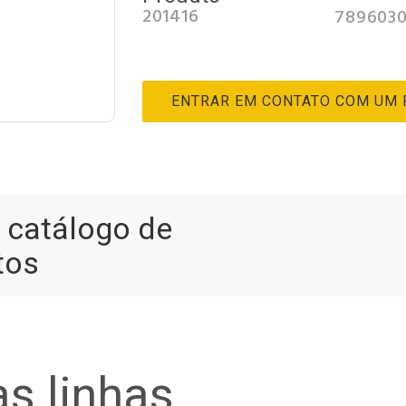
201416
7896030
ENTRAR EM CONTATO COM UM
r catálogo de
tos
s linhas