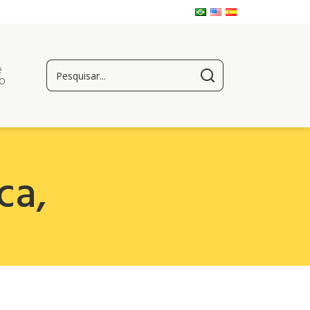
e
o
ca
,