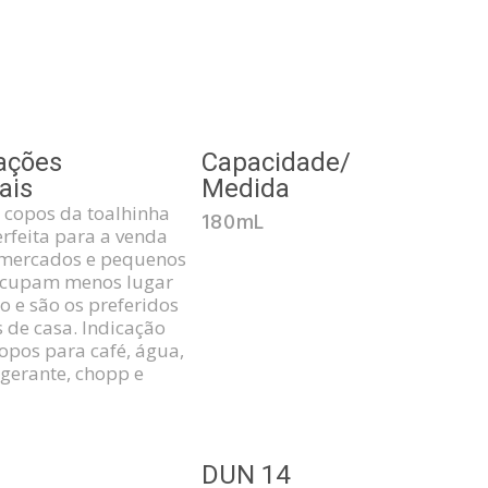
ações
Capacidade/
ais
Medida
e copos da toalhinha
180mL
erfeita para a venda
mercados e pequenos
 Ocupam menos lugar
o e são os preferidos
 de casa. Indicação
Copos para café, água,
igerante, chopp e
3
DUN 14