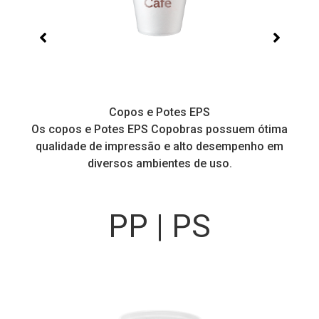
Copos e Potes EPS
a
Os copos e Potes EPS Copobras possuem ótima
C
!
qualidade de impressão e alto desempenho em
diversos ambientes de uso.
PP | PS