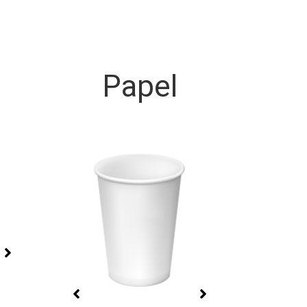
Papel
Copo Festa Decorado
Copo
om
O copo que vai deixar as festas
Resistente à