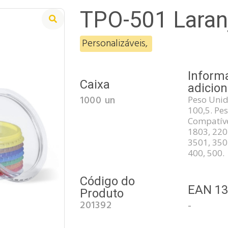
TPO-501 Laran
Personalizáveis
,
Inform
Caixa
adicion
1000 un
Peso Unid
100,5. Pes
Compatíve
1803, 220
3501, 350
400, 500.
Código do
EAN 1
Produto
201392
-