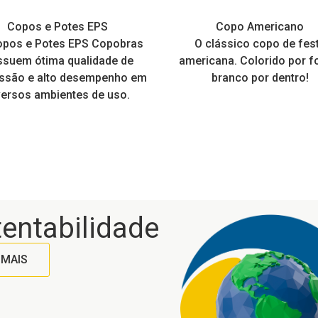
dade de tamanhos e cores.
versatilidade, adaptam-se a
Copos e Potes EPS
Color Drink
Copos Papel
Copos para água e suco
Copo Americano
Bowl
mais variados usos.
opos e Potes EPS Copobras
pos longos com cores vivas
Os copos de papel oferecem
Ideal para saladas, pokes 
O clássico copo de fes
Copos com altíssima
 podem ser personalizados.
suem ótima qualidade de
celente resistência e são 100%
transparência e impressão
americana. Colorido por f
mais. É resistente, prát
ssão e alto desempenho em
icláveis, ideais para diferentes
higiênico, o que facilita o d
alta qualidade e nitidez.
branco por dentro!
pos de bebidas. Disponíveis nas
versos ambientes de uso.
de muitos restaurantes
pções branca e kraft, contam
consumo local ou delivery,
com tampas compatíveis que
tampa encaixa perfeitam
antem praticidade e segurança
no uso.
entabilidade
 MAIS