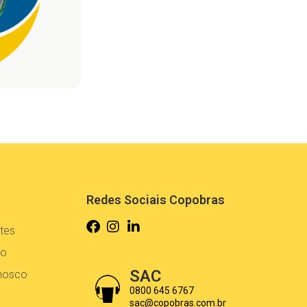
Redes Sociais Copobras
tes
co
SAC
onosco
0800 645 6767
sac@copobras.com.br