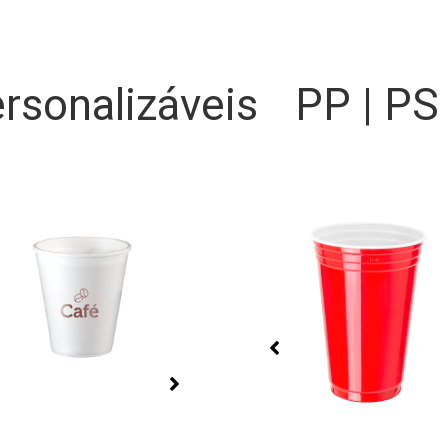
rsonalizáveis
PP | PS
Bandejas Premium
Biodegradáveis
as reforçadas, com grande
Bandejas biodegradáveis c
dade de tamanhos e cores.
versatilidade, adaptam-se a