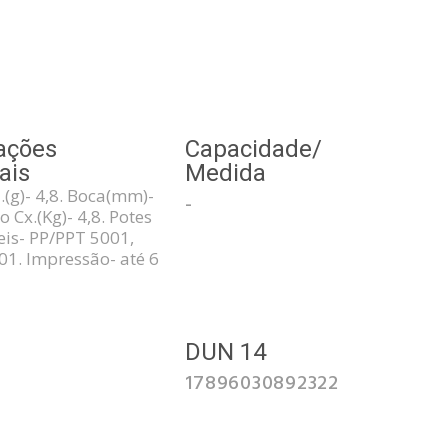
ações
Capacidade/
ais
Medida
.(g)- 4,8. Boca(mm)-
-
o Cx.(Kg)- 4,8. Potes
is- PP/PPT 5001,
01. Impressão- até 6
3
DUN 14
17896030892322