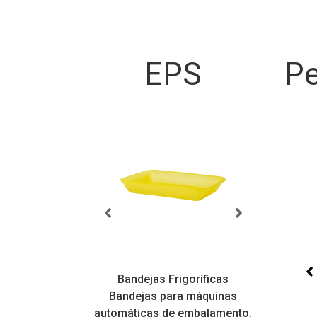
EPS
Pe
sicas
Bandejas Frigoríficas
atilidade,
Bandejas para máquinas
Bandej
is variados
automáticas de embalamento.
varie