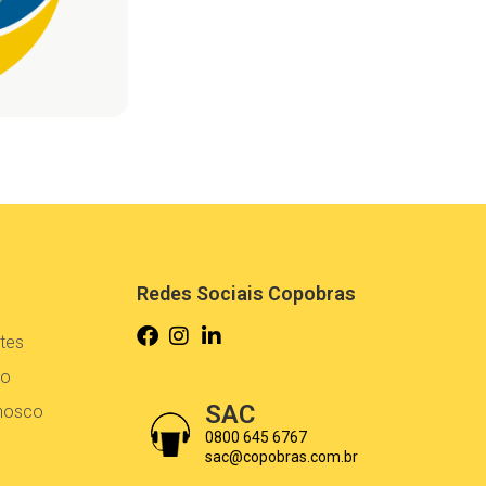
Redes Sociais Copobras
tes
co
SAC
onosco
0800 645 6767
sac@copobras.com.br