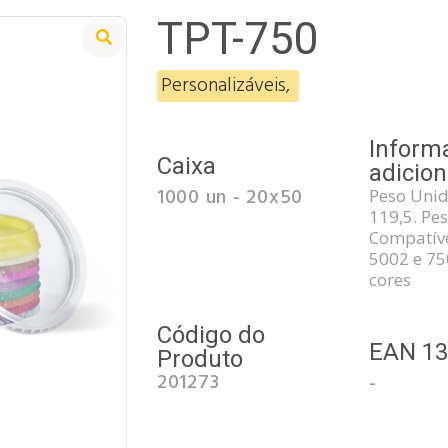
TPT-750
Personalizáveis
,
Inform
Caixa
adicion
1000 un - 20x50
Peso Unid
119,5. Pes
Compatíve
5002 e 75
cores
Código do
EAN 1
Produto
201273
-