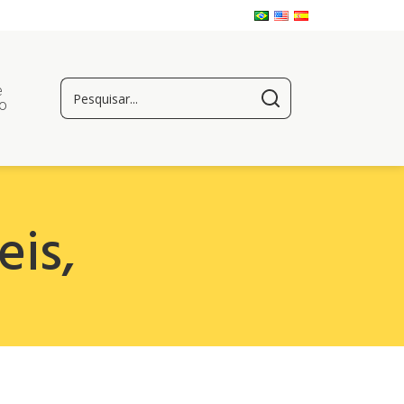
e
o
eis
,