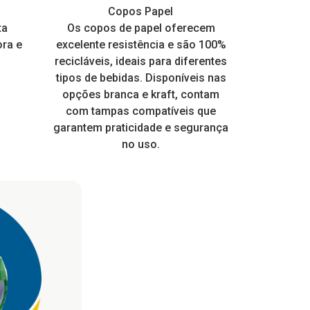
s
Hamburgueiras, marmitas e
Copos Balada Neon
Copos Papel
Potes 
Copos
térmico.
e muito
ta
Perfeito para todo tipo de festa.
Os copos de papel oferecem
frangueira EPS
Design modern
Ideal para s
Embalagem a
 com
ora e
ico e
Personalize para dar um toque
excelente resistência e são 100%
Brilha na Luz Negra ou Neon
prima 100% v
receber rótu
mais. É re
ia a dia
especial nas suas embalagens
recicláveis, ideais para diferentes
higiênico, o q
qualidade,
 para
tipos de bebidas. Disponíveis nas
EPS.
de muitos
 pois a
opções branca e kraft, contam
consumo loca
ente.
com tampas compatíveis que
tampa enca
garantem praticidade e segurança
no uso.