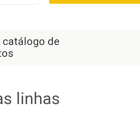
r catálogo de
tos
s linhas