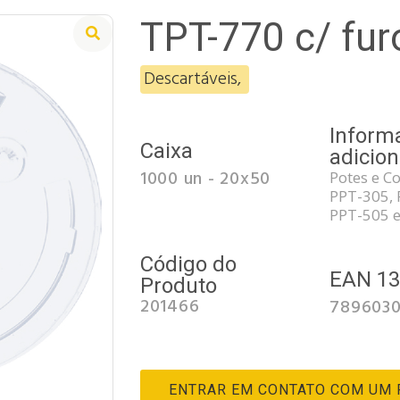
TPT-770 c/ fur
Descartáveis
,
Inform
Caixa
adicion
1000 un - 20x50
Potes e C
PPT-305, 
PPT-505 e
Código do
EAN 1
Produto
201466
789603
ENTRAR EM CONTATO COM UM