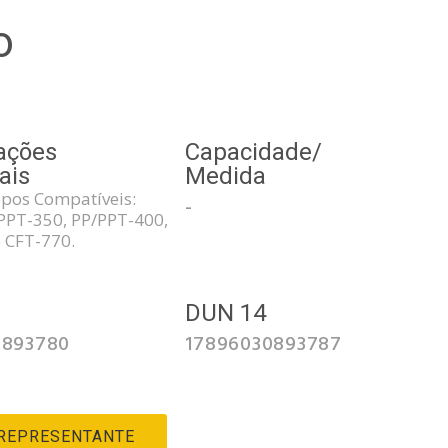
o
ações
Capacidade/
ais
Medida
opos Compatíveis:
-
PPT-350, PP/PPT-400,
 CFT-770.
3
DUN 14
0893780
17896030893787
 REPRESENTANTE