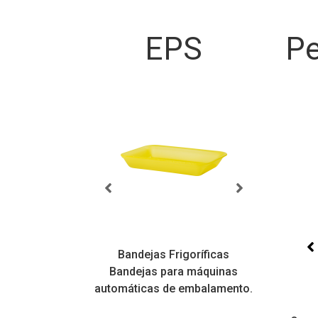
EPS
Pe
sicas
Bandejas Frigoríficas
atilidade,
Bandejas para máquinas
Bandej
is variados
automáticas de embalamento.
varie
alizáveis
Tampas PS
Copos