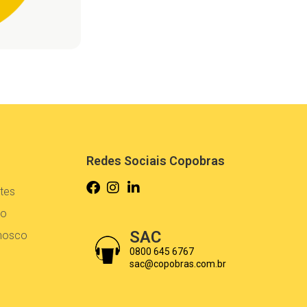
Redes Sociais Copobras
tes
co
SAC
onosco
0800 645 6767
sac@copobras.com.br