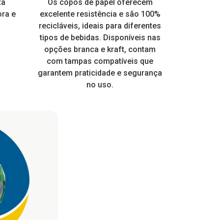
e muito
ta
Perfeito para todo tipo de festa.
Os copos de papel oferecem
frangueira EPS
Design modern
Ideal para s
Embalagem a
 com
ora e
ico e
Personalize para dar um toque
excelente resistência e são 100%
Brilha na Luz Negra ou Neon
prima 100% v
receber rótu
mais. É re
ia a dia
especial nas suas embalagens
recicláveis, ideais para diferentes
higiênico, o q
qualidade,
 para
tipos de bebidas. Disponíveis nas
EPS.
de muitos
 pois a
opções branca e kraft, contam
consumo loca
ente.
com tampas compatíveis que
tampa enca
garantem praticidade e segurança
no uso.