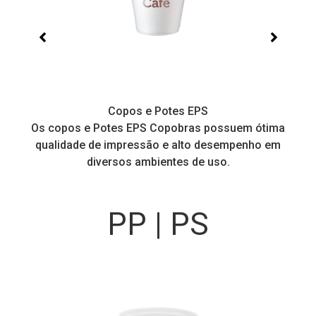
Copos e Potes EPS
a
Os copos e Potes EPS Copobras possuem ótima
C
!
qualidade de impressão e alto desempenho em
diversos ambientes de uso.
PP | PS