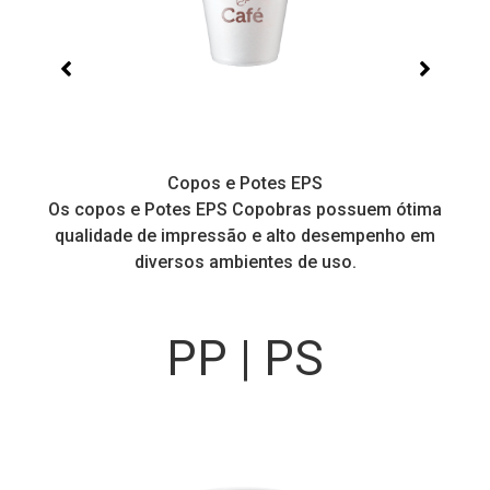
Copos e Potes EPS
a
Os copos e Potes EPS Copobras possuem ótima
C
!
qualidade de impressão e alto desempenho em
diversos ambientes de uso.
PP | PS